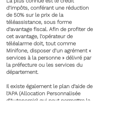
La plus connue est le crédit
d’impôts, conférant une réduction
de 50% sur le prix de la
téléassistance, sous forme
d’avantage fiscal. Afin de profiter de
cet avantage, l’opérateur de
téléalarme doit, tout comme
Minifone, disposer d’un agrément «
services à la personne » délivré par
la préfecture ou les services du
département.
Il existe également le plan d’aide de
l’APA (Allocation Personnalisée
d’Autonomie) qui peut permettre la
prise en charge du coût de la
téléassistance senior. Celle-ci est
attribuée suite à l’évaluation d’une
perte d’autonomie par les services
du département et permet de