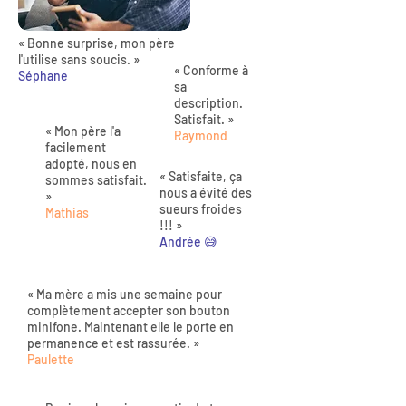
« Bonne surprise, mon père
l'utilise sans soucis. »
« Conforme à
Séphane
sa
description.
Satisfait. »
« Mon père l'a
Raymond
facilement
adopté, nous en
« Satisfaite, ça
sommes satisfait.
nous a évité des
»
sueurs froides
Mathias
!!! »
Andrée 😅
« Ma mère a mis une semaine pour
complètement accepter son bouton
minifone. Maintenant elle le porte en
permanence et est rassurée. »
Paulette