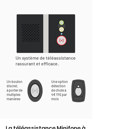
Un système de téléassistance
rassurant et efficace.
Un bouton
Une option
discret,
détection
à porter de
de chute à
multiples
4€
par
TTC
manières
mois
La téléassistance Minifone à