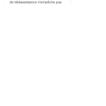
de téléassistance n'empêche pas
les chutes de se produire, il permet
une intervention des secours très
rapide et en limite ainsi les
conséquences.
En savoir plus
Minifone, la
téléassistance et