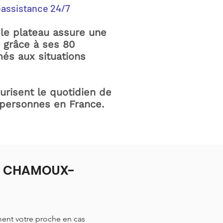
éassistance 24/7
le plateau assure une
e grâce à ses 80
és aux situations
curisent le quotidien de
 personnes en France.
e à CHAMOUX-
ment votre proche en cas