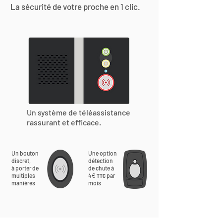
La sécurité de votre proche en 1 clic.
Un système de téléassistance
rassurant et efficace.
Un bouton
Une option
discret,
détection
à porter de
de chute à
multiples
4€
par
TTC
manières
mois