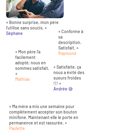
« Bonne surprise, mon père
l'utilise sans soucis. »
« Conforme à
Séphane
sa
description.
Satisfait. »
« Mon père l'a
Raymond
facilement
adopté, nous en
« Satisfaite, ça
sommes satisfait.
nous a évité des
»
sueurs froides
Mathias
!!! »
Andrée 😅
« Ma mère a mis une semaine pour
complètement accepter son bouton
minifone. Maintenant elle le porte en
permanence et est rassurée. »
Paulette