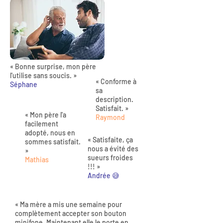
« Bonne surprise, mon père
l'utilise sans soucis. »
« Conforme à
Séphane
sa
description.
Satisfait. »
« Mon père l'a
Raymond
facilement
adopté, nous en
« Satisfaite, ça
sommes satisfait.
nous a évité des
»
sueurs froides
Mathias
!!! »
Andrée 😅
« Ma mère a mis une semaine pour
complètement accepter son bouton
minifone. Maintenant elle le porte en