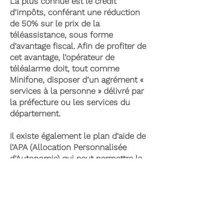
La plus connue est le crédit
d’impôts, conférant une réduction
de 50% sur le prix de la
téléassistance, sous forme
d’avantage fiscal. Afin de profiter de
cet avantage, l’opérateur de
téléalarme doit, tout comme
Minifone, disposer d’un agrément «
services à la personne » délivré par
la préfecture ou les services du
département.
Il existe également le plan d’aide de
l’APA (Allocation Personnalisée
d’Autonomie) qui peut permettre la
prise en charge du coût de la
téléassistance senior. Celle-ci est
attribuée suite à l’évaluation d’une
perte d’autonomie par les services
du département et permet de