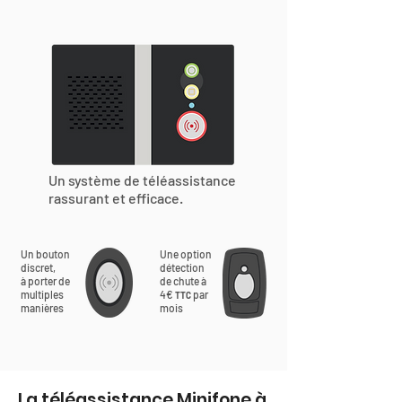
Un système de téléassistance
rassurant et efficace.
Un bouton
Une option
discret,
détection
à porter de
de chute à
multiples
4€
par
TTC
manières
mois
La téléassistance Minifone à