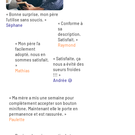
« Bonne surprise, mon père
l'utilise sans soucis. »
« Conforme à
Séphane
sa
description.
Satisfait. »
« Mon père l'a
Raymond
facilement
adopté, nous en
« Satisfaite, ça
sommes satisfait.
nous a évité des
»
sueurs froides
Mathias
!!! »
Andrée 😅
« Ma mère a mis une semaine pour
complètement accepter son bouton
minifone. Maintenant elle le porte en
permanence et est rassurée. »
Paulette