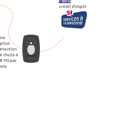
- 50%
crédit d'impôt
ne
ption
étection
e chute à
4€
par
TTC
ois