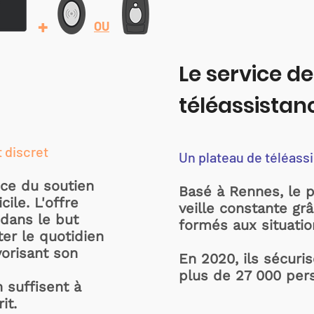
+
OU
Le service de
téléassistan
t discret
Un plateau de téléass
ice du soutien
Basé à Rennes, le 
ile. L'offre
veille constante gr
dans le but
formés aux situati
ter le quotidien
vorisant son
En 2020, ils sécuri
plus de 27 000 per
 suffisent à
it.