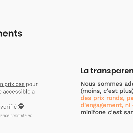
ments
La transpare
n prix bas
pour
Nous sommes ade
(moins, c'est plus
e accessible à
des prix ronds, p
d'engagement, ni d
vérifié 🕵️
minifone c'est sans
rence conduite en