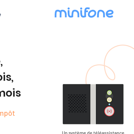
e
,
is,
mois
impôt
Un système de téléassistance