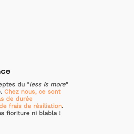
nce
ptes du "
less is more
"
).
Chez nous, ce sont
as de durée
e frais de résiliation
.
 fioriture ni blabla !