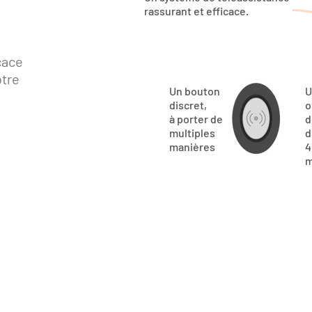
rassurant et efficace.
cace
otre
Un bouton
U
discret,
o
à porter de
d
multiples
d
manières
m