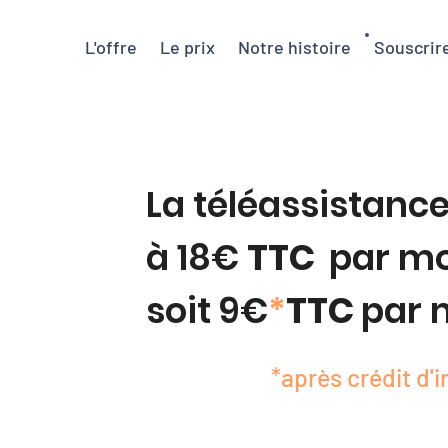
L'offre
Le prix
Notre histoire
Souscrir
La téléassistance
à 18€
TTC
par mo
soit 9€
*
TTC
par 
*après crédit d'