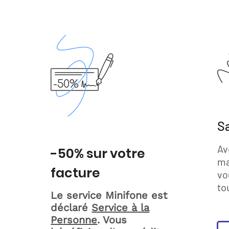
S
Av
-50% sur votre
ma
facture
vo
to
Le service Minifone est
déclaré
Service à la
Personne
. Vous