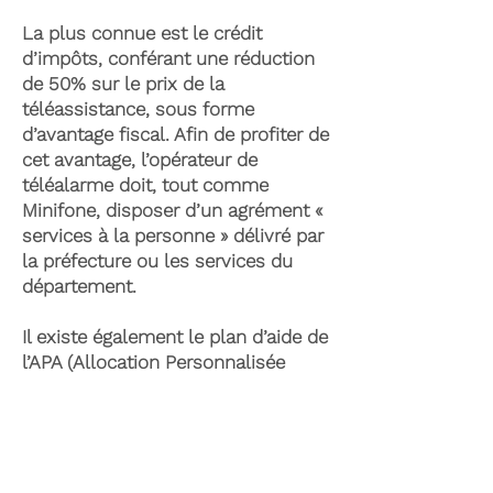
La plus connue est le crédit
d’impôts, conférant une réduction
de 50% sur le prix de la
téléassistance, sous forme
d’avantage fiscal. Afin de profiter de
cet avantage, l’opérateur de
téléalarme doit, tout comme
Minifone, disposer d’un agrément «
services à la personne » délivré par
la préfecture ou les services du
département.
Il existe également le plan d’aide de
l’APA (Allocation Personnalisée
d’Autonomie) qui peut permettre la
prise en charge du coût de la
téléassistance senior. Celle-ci est
attribuée suite à l’évaluation d’une
perte d’autonomie par les services