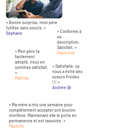
« Bonne surprise, mon père
l'utilise sans soucis. »
« Conforme à
Séphane
sa
description.
Satisfait. »
« Mon père l'a
Raymond
facilement
adopté, nous en
« Satisfaite, ça
sommes satisfait.
nous a évité des
»
sueurs froides
Mathias
!!! »
Andrée 😅
« Ma mère a mis une semaine pour
complètement accepter son bouton
minifone. Maintenant elle le porte en
permanence et est rassurée. »
Paulette