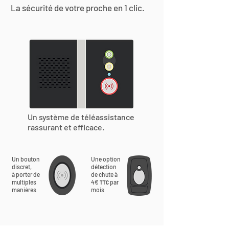
La sécurité de votre proche en 1 clic.
Un système de téléassistance
rassurant et efficace.
Un bouton
Une option
discret,
détection
à porter de
de chute à
multiples
4€
par
TTC
manières
mois