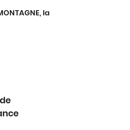
-MONTAGNE, la
 de
tance