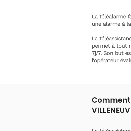
La téléalarme fa
une alarme à la
La téléassistanc
permet à tout 
7j/7. Son but es
l’opérateur éva
Comment f
VILLENEU
La téléassistan