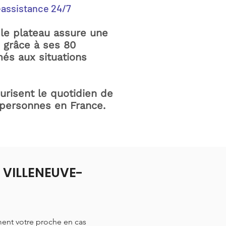
éassistance 24/7
le plateau assure une
e grâce à ses 80
és aux situations
curisent le quotidien de
 personnes en France.
à VILLENEUVE-
ment votre proche en cas