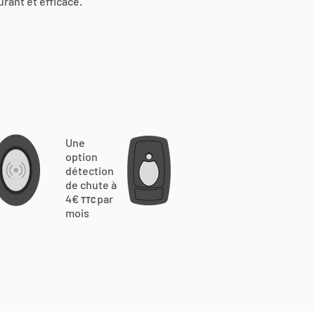
urant et efficace.
Une
option
détection
de chute à
4€
par
TTC
mois