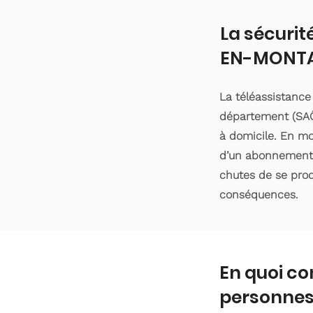
La sécurit
EN-MONT
La téléassistanc
département (SAÔ
à domicile. En moy
d’un abonnement d
chutes de se produ
conséquences.
En quoi co
personnes