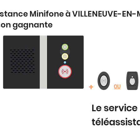
sistance Minifone à VILLENEUVE-EN
son gagnante
+
OU
Le service
téléassis