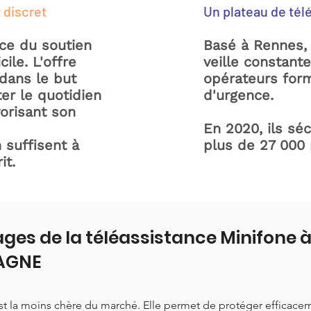
 discret
Un plateau de tél
ice du soutien
Basé à Rennes, 
ile. L'offre
veille constant
dans le but
opérateurs form
ter le quotidien
d'urgence.
orisant son
En 2020, ils sé
 suffisent à
plus de 27 000
it.
ges de la téléassistance Minifone 
AGNE
est la moins chère du marché. Elle permet de protéger efficace