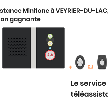
istance Minifone à VEYRIER-DU-LAC,
son gagnante
+
OU
Le service
téléassis