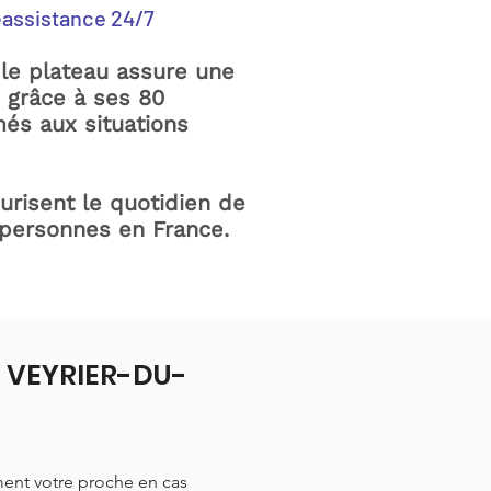
éassistance 24/7
le plateau assure une
e grâce à ses 80
és aux situations
curisent le quotidien de
 personnes en France.
à VEYRIER-DU-
ment votre proche en cas