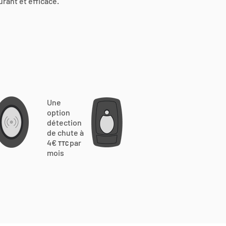
urant et efficace.
Une
option
détection
de chute à
4€
par
TTC
mois