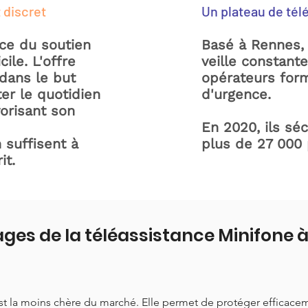
 discret
Un plateau de tél
ice du soutien
Basé à Rennes, 
ile. L'offre
veille constant
dans le but
opérateurs form
ter le quotidien
d'urgence.
orisant son
En 2020, ils sé
 suffisent à
plus de 27 000
it.
ges de la téléassistance Minifone 
est la moins chère du marché. Elle permet de protéger efficace