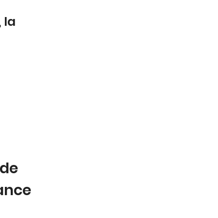
 la
 de
tance