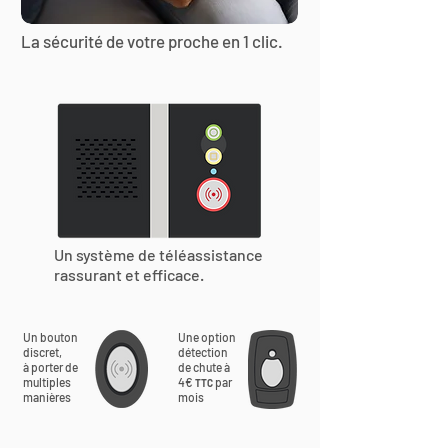
La sécurité de votre proche en 1 clic.
Un système de téléassistance
rassurant et efficace.
Un bouton
Une option
discret,
détection
à porter de
de chute à
multiples
4€
par
TTC
manières
mois