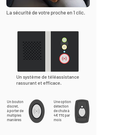
La sécurité de votre proche en 1 clic.
Un système de téléassistance
rassurant et efficace.
Un bouton
Une option
discret,
détection
à porter de
de chute à
multiples
4€
par
TTC
manières
mois