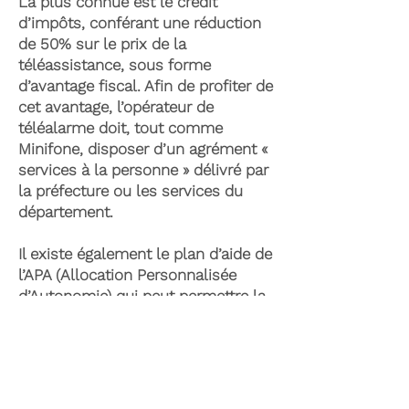
La plus connue est le crédit
d’impôts, conférant une réduction
de 50% sur le prix de la
téléassistance, sous forme
d’avantage fiscal. Afin de profiter de
cet avantage, l’opérateur de
téléalarme doit, tout comme
Minifone, disposer d’un agrément «
services à la personne » délivré par
la préfecture ou les services du
département.
Il existe également le plan d’aide de
l’APA (Allocation Personnalisée
d’Autonomie) qui peut permettre la
prise en charge du coût de la
téléassistance senior. Celle-ci est
attribuée suite à l’évaluation d’une
perte d’autonomie par les services
du département et permet de