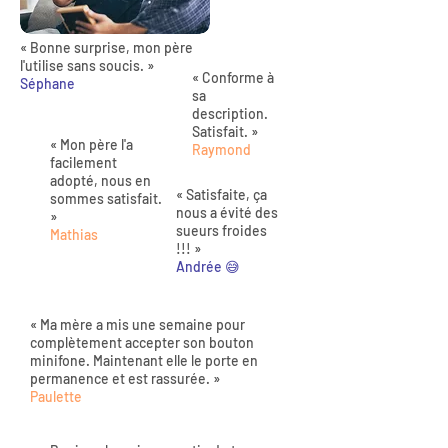
« Bonne surprise, mon père
l'utilise sans soucis. »
« Conforme à
Séphane
sa
description.
Satisfait. »
« Mon père l'a
Raymond
facilement
adopté, nous en
« Satisfaite, ça
sommes satisfait.
nous a évité des
»
sueurs froides
Mathias
!!! »
Andrée 😅
« Ma mère a mis une semaine pour
complètement accepter son bouton
minifone. Maintenant elle le porte en
permanence et est rassurée. »
Paulette