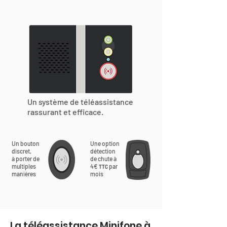
Un système de téléassistance
rassurant et efficace.
Un bouton
Une option
discret,
détection
à porter de
de chute à
multiples
4€
par
TTC
manières
mois
La téléassistance Minifone à