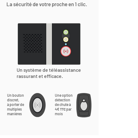
La sécurité de votre proche en 1 clic.
Un système de téléassistance
rassurant et efficace.
Un bouton
Une option
discret,
détection
à porter de
de chute à
multiples
4€
par
TTC
manières
mois