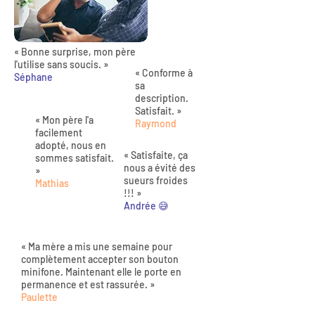
« Bonne surprise, mon père
l'utilise sans soucis. »
« Conforme à
Séphane
sa
description.
Satisfait. »
« Mon père l'a
Raymond
facilement
adopté, nous en
« Satisfaite, ça
sommes satisfait.
nous a évité des
»
sueurs froides
Mathias
!!! »
Andrée 😅
« Ma mère a mis une semaine pour
complètement accepter son bouton
minifone. Maintenant elle le porte en
permanence et est rassurée. »
Paulette