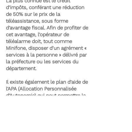
La plus connue est le crédit
d’impôts, conférant une réduction
de 50% sur le prix de la
téléassistance, sous forme
d’avantage fiscal. Afin de profiter de
cet avantage, l’opérateur de
téléalarme doit, tout comme
Minifone, disposer d’un agrément «
services à la personne » délivré par
la préfecture ou les services du
département.
Il existe également le plan d’aide de
l’APA (Allocation Personnalisée
d’Autonomie) qui peut permettre la
prise en charge du coût de la
téléassistance senior. Celle-ci est
attribuée suite à l’évaluation d’une
perte d’autonomie par les services
du département et permet de