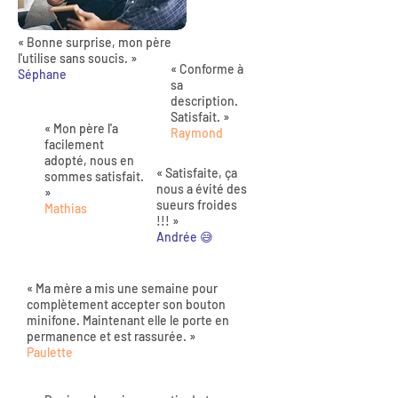
« Bonne surprise, mon père
l'utilise sans soucis. »
« Conforme à
Séphane
sa
description.
Satisfait. »
« Mon père l'a
Raymond
facilement
adopté, nous en
« Satisfaite, ça
sommes satisfait.
nous a évité des
»
sueurs froides
Mathias
!!! »
Andrée 😅
« Ma mère a mis une semaine pour
complètement accepter son bouton
minifone. Maintenant elle le porte en
permanence et est rassurée. »
Paulette