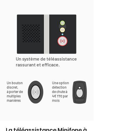
Un système de téléassistance
rassurant et efficace.
Un bouton
Une option
discret,
détection
à porter de
de chute à
multiples
4€
par
TTC
manières
mois
La téléassistance Minifone à