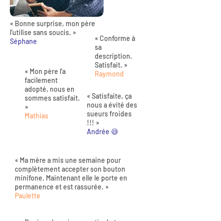
« Bonne surprise, mon père
l'utilise sans soucis. »
« Conforme à
Séphane
sa
description.
Satisfait. »
« Mon père l'a
Raymond
facilement
adopté, nous en
« Satisfaite, ça
sommes satisfait.
nous a évité des
»
sueurs froides
Mathias
!!! »
Andrée 😅
« Ma mère a mis une semaine pour
complètement accepter son bouton
minifone. Maintenant elle le porte en
permanence et est rassurée. »
Paulette