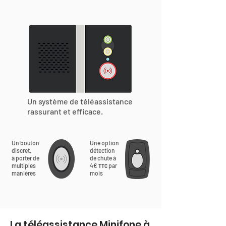
Un système de téléassistance
rassurant et efficace.
Un bouton
Une option
discret,
détection
à porter de
de chute à
multiples
4€
par
TTC
manières
mois
La téléassistance Minifone à