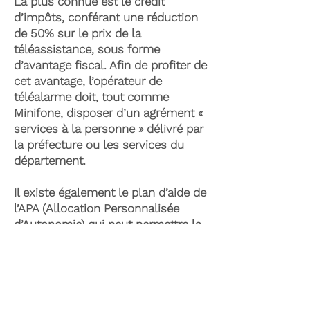
La plus connue est le crédit
d’impôts, conférant une réduction
de 50% sur le prix de la
téléassistance, sous forme
d’avantage fiscal. Afin de profiter de
cet avantage, l’opérateur de
téléalarme doit, tout comme
Minifone, disposer d’un agrément «
services à la personne » délivré par
la préfecture ou les services du
département.
Il existe également le plan d’aide de
l’APA (Allocation Personnalisée
d’Autonomie) qui peut permettre la
prise en charge du coût de la
téléassistance senior. Celle-ci est
attribuée suite à l’évaluation d’une
perte d’autonomie par les services
du département et permet de