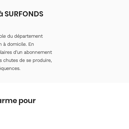
t à SURFONDS
mble du département
n à domicile. En
tulaires d’un abonnement
s chutes de se produire,
séquences.
larme pour