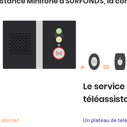
istance Minifone à SURFONDS, la c
+
OU
Le service
téléassis
 discret
Un plateau de tél