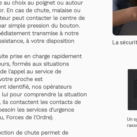
te au choix au poignet ou autour
r. En cas de chute, malaise ou
rteur peut contacter le centre de
par simple pression du bouton.
médiatement transmise à notre
ssistance, à votre disposition
La sécurit
suite prise en charge rapidement
urs, formés aux situations
de l'appel au service de
 votre proche est
t identifié, nos opérateurs
 lui pour comprendre la situation
, ils contactent les contacts de
besoin les services d'urgence
, Forces de l'Ordre).
Un s
rass
ection de chute permet de