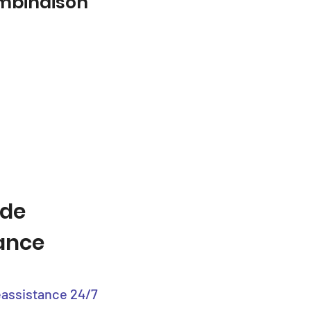
ombinaison
 de
tance
éassistance 24/7