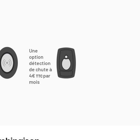
Une
option
détection
de chute à
4€
par
TTC
mois