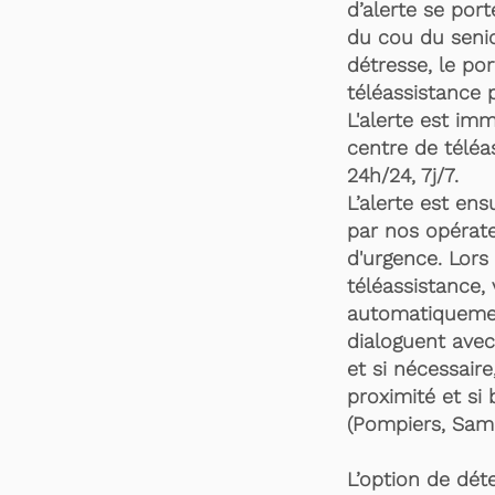
d’alerte se por
du cou du senio
détresse, le po
téléassistance 
L'alerte est im
centre de téléa
24h/24, 7j/7.
L’alerte est en
par nos opérate
d'urgence. Lors 
téléassistance,
automatiquemen
dialoguent avec
et si nécessaire
proximité et si 
(Pompiers, Samu
L’option de dét