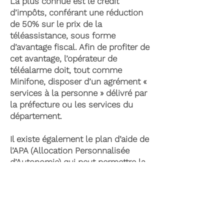
La plus connue est le crédit
d’impôts, conférant une réduction
de 50% sur le prix de la
téléassistance, sous forme
d’avantage fiscal. Afin de profiter de
cet avantage, l’opérateur de
téléalarme doit, tout comme
Minifone, disposer d’un agrément «
services à la personne » délivré par
la préfecture ou les services du
département.
Il existe également le plan d’aide de
l’APA (Allocation Personnalisée
d’Autonomie) qui peut permettre la
prise en charge du coût de la
téléassistance senior. Celle-ci est
attribuée suite à l’évaluation d’une
perte d’autonomie par les services
du département et permet de