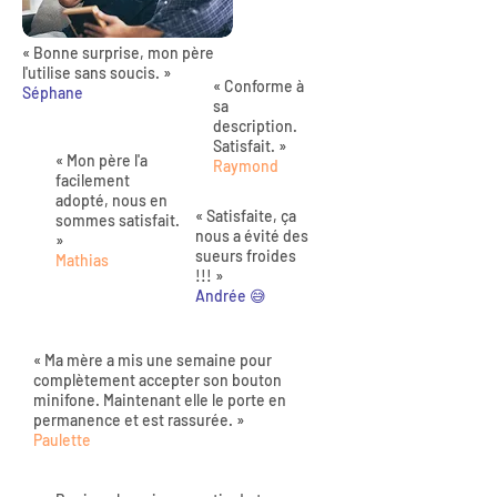
« Bonne surprise, mon père
l'utilise sans soucis. »
« Conforme à
Séphane
sa
description.
Satisfait. »
« Mon père l'a
Raymond
facilement
adopté, nous en
« Satisfaite, ça
sommes satisfait.
nous a évité des
»
sueurs froides
Mathias
!!! »
Andrée 😅
« Ma mère a mis une semaine pour
complètement accepter son bouton
minifone. Maintenant elle le porte en
permanence et est rassurée. »
Paulette