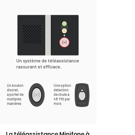
Un système de téléassistance
rassurant et efficace.
Un bouton
Une option
discret,
détection
à porter de
de chute à
multiples
4€
par
TTC
manières
mois
La téléassistance Minifone à