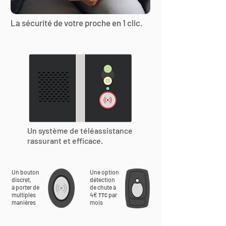
La sécurité de votre proche en 1 clic.
Un système de téléassistance
rassurant et efficace.
Un bouton
Une option
discret,
détection
à porter de
de chute à
multiples
4€
par
TTC
manières
mois