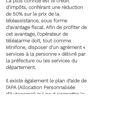
La plus connue est le crédit
d’impôts, conférant une réduction
de 50% sur le prix de la
téléassistance, sous forme
d’avantage fiscal. Afin de profiter de
cet avantage, l’opérateur de
téléalarme doit, tout comme
Minifone, disposer d’un agrément «
services à la personne » délivré par
la préfecture ou les services du
département.
Il existe également le plan d’aide de
l’APA (Allocation Personnalisée
d’Autonomie) qui peut permettre la
prise en charge du coût de la
téléassistance senior. Celle-ci est
attribuée suite à l’évaluation d’une
perte d’autonomie par les services
du département et permet de