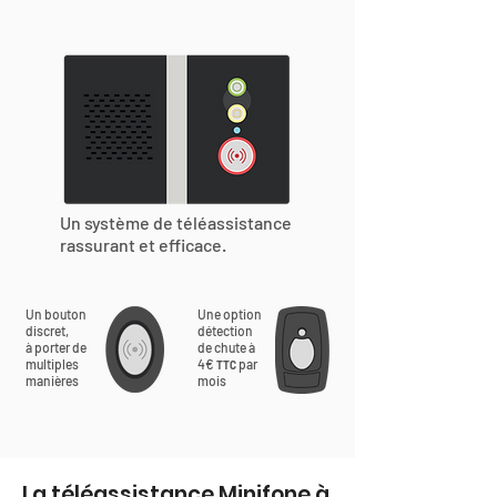
Un système de téléassistance
rassurant et efficace.
Un bouton
Une option
discret,
détection
à porter de
de chute à
multiples
4€
par
TTC
manières
mois
La téléassistance Minifone à