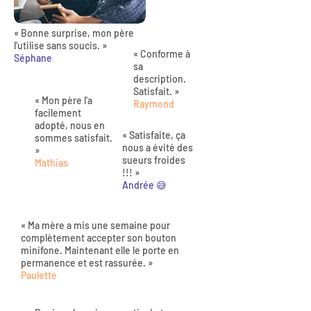
« Bonne surprise, mon père
l'utilise sans soucis. »
« Conforme à
Séphane
sa
description.
Satisfait. »
« Mon père l'a
Raymond
facilement
adopté, nous en
« Satisfaite, ça
sommes satisfait.
nous a évité des
»
sueurs froides
Mathias
!!! »
Andrée 😅
« Ma mère a mis une semaine pour
complètement accepter son bouton
minifone. Maintenant elle le porte en
permanence et est rassurée. »
Paulette