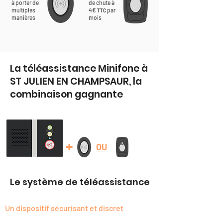
à porter de
de chute à
multiples
4€
par
TTC
manières
mois
La téléassistance Minifone à
ST JULIEN EN CHAMPSAUR, la
combinaison gagnante
+
OU
Le système de téléassistance
Un dispositif sécurisant et discret