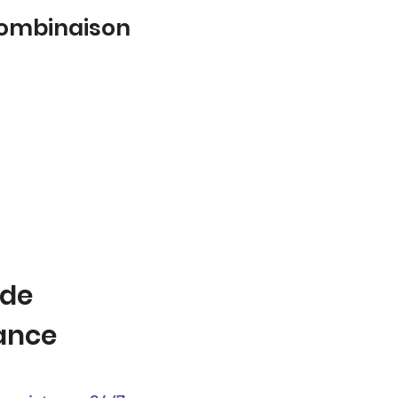
 combinaison
 de
tance