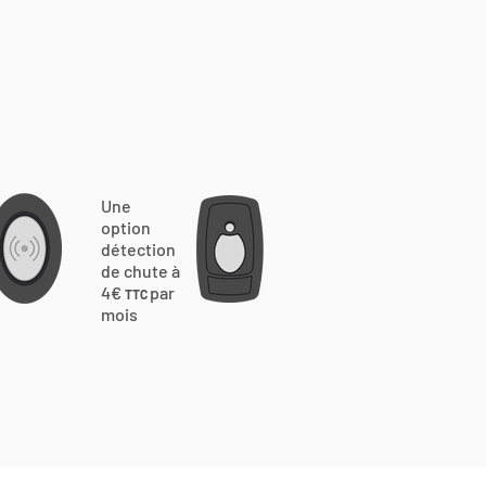
Une
option
détection
de chute à
4€
par
TTC
mois