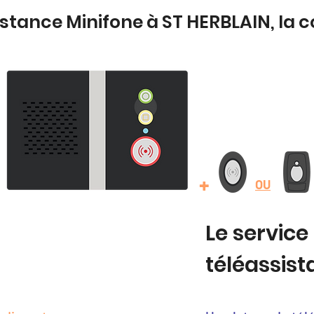
istance Minifone à ST HERBLAIN, la
+
OU
Le service
téléassis