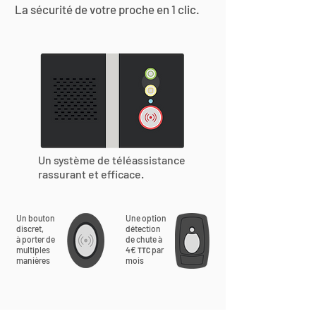
La sécurité de votre proche en 1 clic.
Un système de téléassistance
rassurant et efficace.
Un bouton
Une option
discret,
détection
à porter de
de chute à
multiples
4€
par
TTC
manières
mois