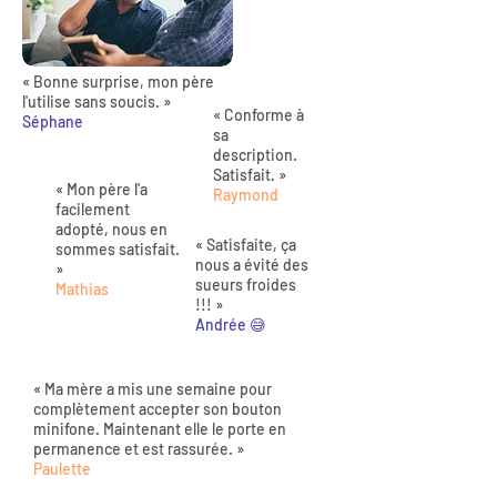
« Bonne surprise, mon père
l'utilise sans soucis. »
« Conforme à
Séphane
sa
description.
Satisfait. »
« Mon père l'a
Raymond
facilement
adopté, nous en
« Satisfaite, ça
sommes satisfait.
nous a évité des
»
sueurs froides
Mathias
!!! »
Andrée 😅
« Ma mère a mis une semaine pour
complètement accepter son bouton
minifone. Maintenant elle le porte en
permanence et est rassurée. »
Paulette