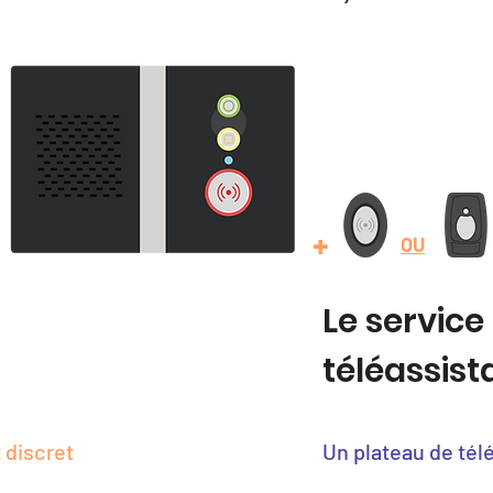
+
OU
Le service
téléassis
 discret
Un plateau de tél