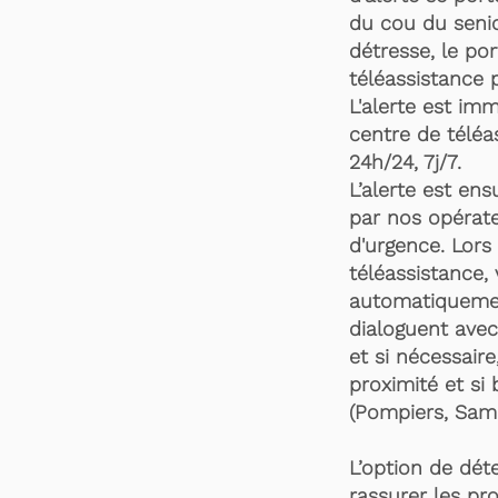
du cou du senio
détresse, le po
téléassistance 
L'alerte est im
centre de téléa
24h/24, 7j/7.
L’alerte est en
par nos opérate
d'urgence. Lors 
téléassistance,
automatiquemen
dialoguent avec
et si nécessaire
proximité et si 
(Pompiers, Samu
L’option de dét
rassurer les pro