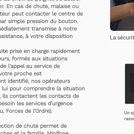
r. En cas de chute, malaise ou
rteur peut contacter le centre de
par simple pression du bouton.
médiatement transmise à notre
ssistance, à votre disposition
La sécurit
suite prise en charge rapidement
urs, formés aux situations
de l'appel au service de
 votre proche est
t identifié, nos opérateurs
 lui pour comprendre la situation
, ils contactent les contacts de
besoin les services d'urgence
, Forces de l'Ordre).
Un s
rass
ection de chute permet de
ches et la famille. Minifone