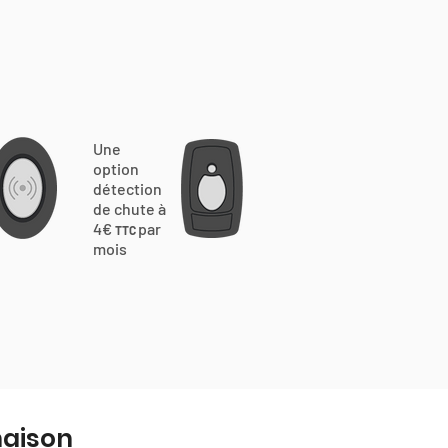
Une
option
détection
de chute à
4€
par
TTC
mois
naison