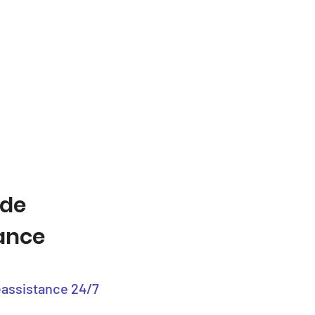
 de
tance
éassistance 24/7