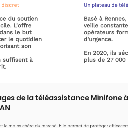
 discret
Un plateau de tél
ice du soutien
Basé à Rennes, 
ile. L'offre
veille constant
dans le but
opérateurs form
ter le quotidien
d'urgence.
orisant son
En 2020, ils sé
 suffisent à
plus de 27 000
it.
ges de la téléassistance Minifone 
NAN
est la moins chère du marché. Elle permet de protéger efficace