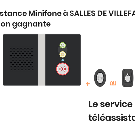
istance Minifone à SALLES DE VILLE
son gagnante
+
OU
Le service
téléassis