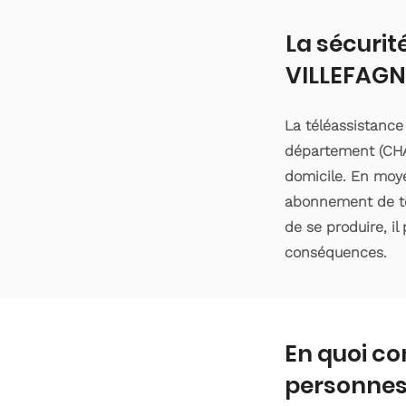
La sécurit
VILLEFAG
La téléassistance
département (CHA
domicile. En moyen
abonnement de tél
de se produire, il
conséquences.
En quoi co
personnes