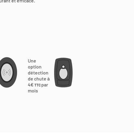
urant et efficace.
Une
option
détection
de chute à
4€
par
TTC
mois