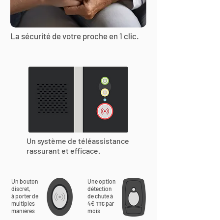
La sécurité de votre proche en 1 clic.
Un système de téléassistance
rassurant et efficace.
Un bouton
Une option
discret,
détection
à porter de
de chute à
multiples
4€
par
TTC
manières
mois