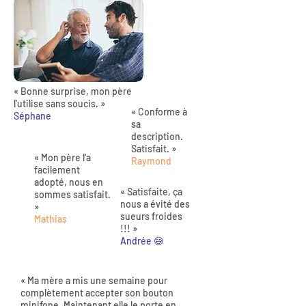
« Bonne surprise, mon père
l'utilise sans soucis. »
« Conforme à
Séphane
sa
description.
Satisfait. »
« Mon père l'a
Raymond
facilement
adopté, nous en
« Satisfaite, ça
sommes satisfait.
nous a évité des
»
sueurs froides
Mathias
!!! »
Andrée 😅
« Ma mère a mis une semaine pour
complètement accepter son bouton
minifone. Maintenant elle le porte en