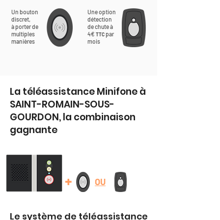
Un bouton
Une option
discret,
détection
à porter de
de chute à
multiples
4€
par
TTC
manières
mois
La téléassistance Minifone à
SAINT-ROMAIN-SOUS-
GOURDON, la combinaison
gagnante
+
OU
Le système de téléassistance