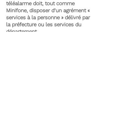
téléalarme doit, tout comme
Minifone, disposer d’un agrément «
services à la personne » délivré par
la préfecture ou les services du
département.
Il existe également le plan d’aide de
l’APA (Allocation Personnalisée
d’Autonomie) qui peut permettre la
prise en charge du coût de la
téléassistance senior. Celle-ci est
attribuée suite à l’évaluation d’une
perte d’autonomie par les services
du département et permet de
financer les dispositifs soutenant
l’autonomie et le maintien à
domicile.
Dans le cadre de dépenses