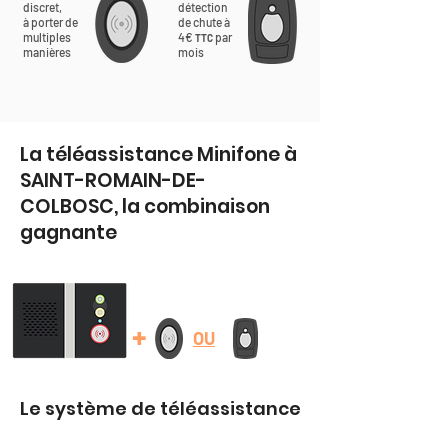
discret,
détection
à porter de
de chute à
multiples
4€
par
TTC
manières
mois
La téléassistance Minifone à
SAINT-ROMAIN-DE-
COLBOSC, la combinaison
gagnante
+
OU
Le système de téléassistance