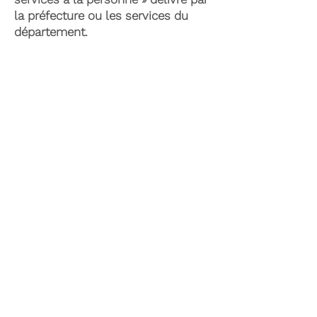
la préfecture ou les services du
département.
Il existe également le plan d’aide de
l’APA (Allocation Personnalisée
d’Autonomie) qui peut permettre la
prise en charge du coût de la
téléassistance senior. Celle-ci est
attribuée suite à l’évaluation d’une
perte d’autonomie par les services
du département et permet de
financer les dispositifs soutenant
l’autonomie et le maintien à
domicile.
Dans le cadre de dépenses
spécifiques aux situations de
handicap, la PCH (Prestation de
Compensation du Handicap) peut