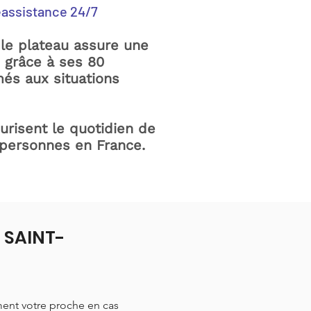
éassistance 24/7
le plateau assure une
e grâce à ses 80
és aux situations
curisent le quotidien de
 personnes en France.
à SAINT-
ment votre proche en cas