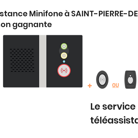
istance Minifone à SAINT-PIERRE-DE
son gagnante
+
OU
Le service
téléassis