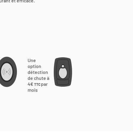
urant et efficace.
Une
option
détection
de chute à
4€
par
TTC
mois