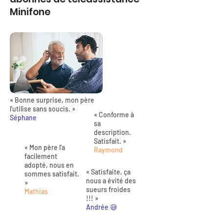
Minifone
« Bonne surprise, mon père
l'utilise sans soucis. »
« Conforme à
Séphane
sa
description.
Satisfait. »
« Mon père l'a
Raymond
facilement
adopté, nous en
« Satisfaite, ça
sommes satisfait.
nous a évité des
»
sueurs froides
Mathias
!!! »
Andrée 😅