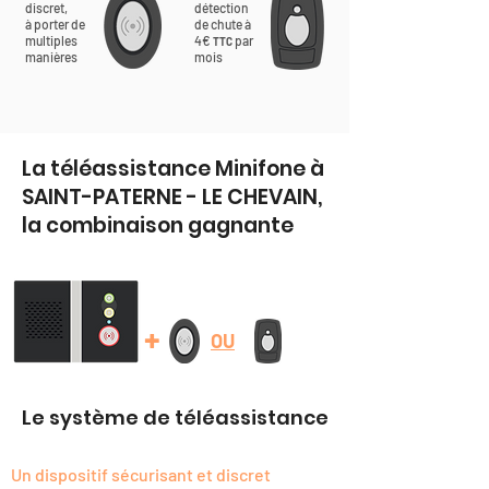
discret,
détection
à porter de
de chute à
multiples
4€
par
TTC
manières
mois
La téléassistance Minifone à
SAINT-PATERNE - LE CHEVAIN,
la combinaison gagnante
+
OU
Le système de téléassistance
Un dispositif sécurisant et discret