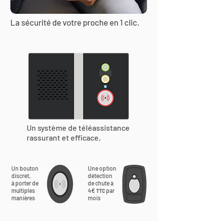
La sécurité de votre proche en 1 clic.
Un système de téléassistance
rassurant et efficace.
Un bouton
Une option
discret,
détection
à porter de
de chute à
multiples
4€
par
TTC
manières
mois