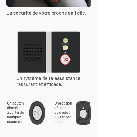
La sécurité de votre proche en 1 clic.
Un système de téléassistance
rassurant et efficace.
Un bouton
Une option
discret,
détection
à porter de
de chute à
multiples
4€
par
TTC
manières
mois