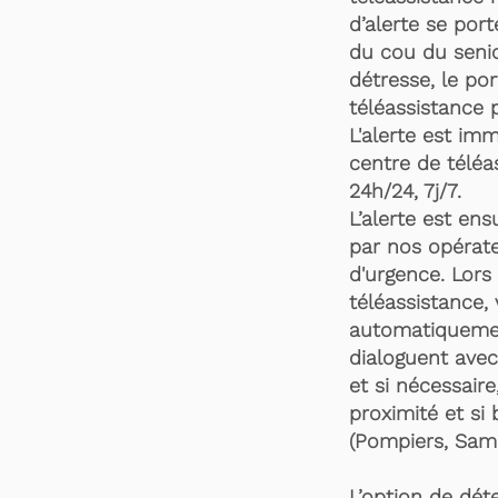
d’alerte se por
du cou du senio
détresse, le po
téléassistance 
L'alerte est im
centre de téléa
24h/24, 7j/7.
L’alerte est en
par nos opérate
d'urgence. Lors 
téléassistance,
automatiquemen
dialoguent avec
et si nécessaire
proximité et si 
(Pompiers, Samu
L’option de dét