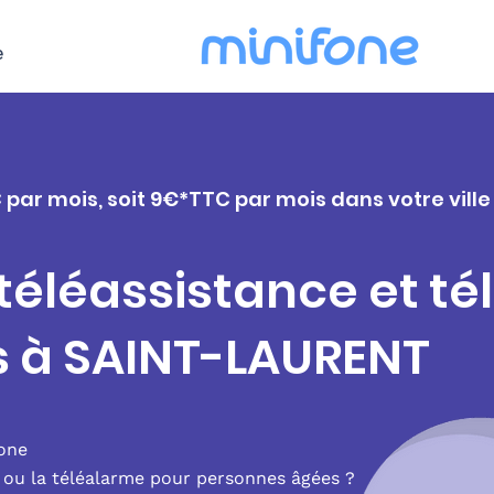
e
C par mois, soit 9€*TTC par mois dans votre vill
 téléassistance et t
s à SAINT-LAURENT
fone
e ou la téléalarme pour personnes âgées ?