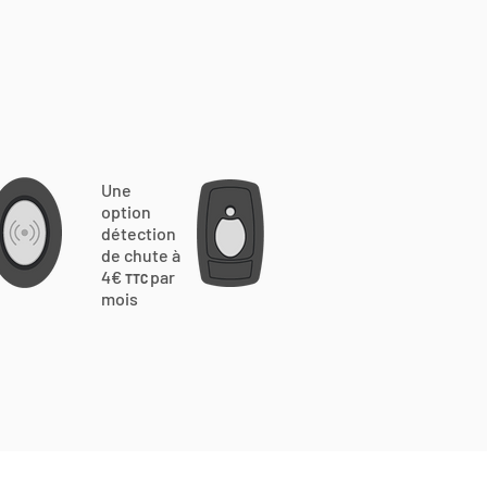
Une
option
détection
de chute à
4€
par
TTC
mois