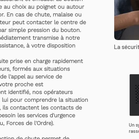
te au choix au poignet ou autour
r. En cas de chute, malaise ou
rteur peut contacter le centre de
par simple pression du bouton.
médiatement transmise à notre
ssistance, à votre disposition
La sécurit
suite prise en charge rapidement
urs, formés aux situations
de l'appel au service de
 votre proche est
t identifié, nos opérateurs
 lui pour comprendre la situation
, ils contactent les contacts de
besoin les services d'urgence
, Forces de l'Ordre).
Un s
rass
ection de chute permet de