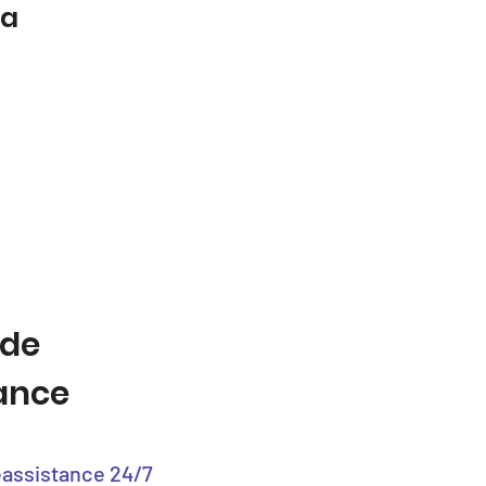
la
 de
tance
éassistance 24/7