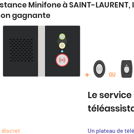
istance Minifone à SAINT-LAURENT, 
son gagnante
+
OU
Le service
téléassis
 discret
Un plateau de tél