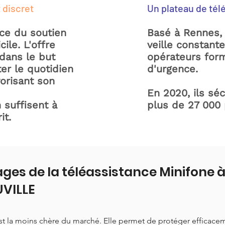
 discret
Un plateau de tél
ice du soutien
Basé à Rennes, 
ile. L'offre
veille constant
dans le but
opérateurs form
ter le quotidien
d'urgence.
orisant son
En 2020, ils sé
 suffisent à
plus de 27 000
it.
ges de la téléassistance Minifone
VILLE
est la moins chère du marché. Elle permet de protéger efficace