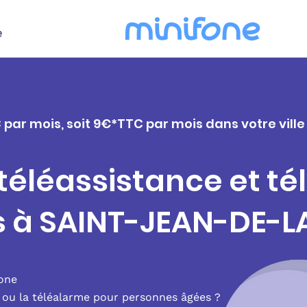
e
C par mois, soit 9€*TTC par mois dans votre vil
 téléassistance et t
s à SAINT-JEAN-DE-L
fone
e ou la téléalarme pour personnes âgées ?