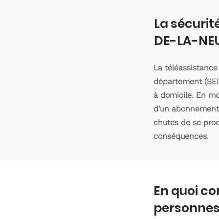
La sécurit
DE-LA-NEU
La téléassistanc
département (SEIN
à domicile. En moy
d’un abonnement d
chutes de se produ
conséquences.
En quoi co
personnes