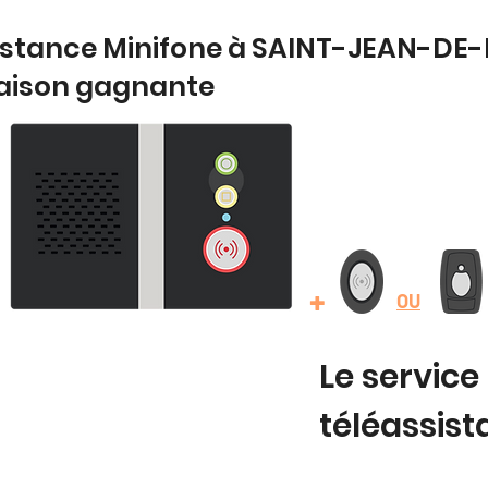
sistance Minifone à SAINT-JEAN-DE-
aison gagnante
+
OU
Le service
téléassis