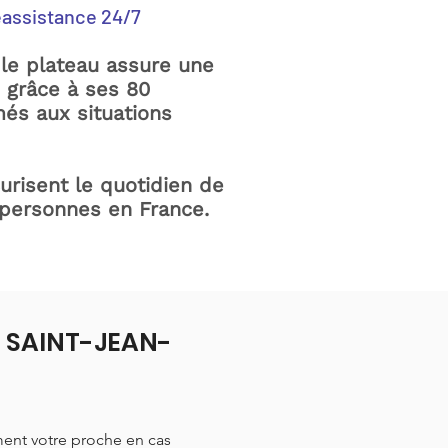
éassistance 24/7
le plateau assure une
e grâce à ses 80
és aux situations
curisent le quotidien de
 personnes en France.
 à SAINT-JEAN-
ment votre proche en cas