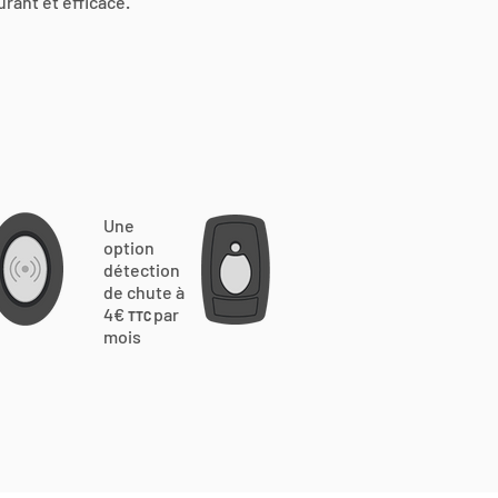
urant et efficace.
Une
option
détection
de chute à
4€
par
TTC
mois