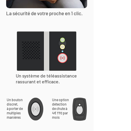
La sécurité de votre proche en 1 clic.
Un système de téléassistance
rassurant et efficace.
Un bouton
Une option
discret,
détection
à porter de
de chute à
multiples
4€
par
TTC
manières
mois