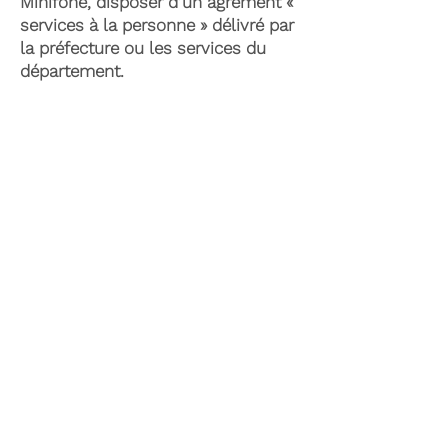
Minifone, disposer d’un agrément «
services à la personne » délivré par
la préfecture ou les services du
département.
Il existe également le plan d’aide de
l’APA (Allocation Personnalisée
d’Autonomie) qui peut permettre la
prise en charge du coût de la
téléassistance senior. Celle-ci est
attribuée suite à l’évaluation d’une
perte d’autonomie par les services
du département et permet de
financer les dispositifs soutenant
l’autonomie et le maintien à
domicile.
Dans le cadre de dépenses
spécifiques aux situations de
handicap, la PCH (Prestation de