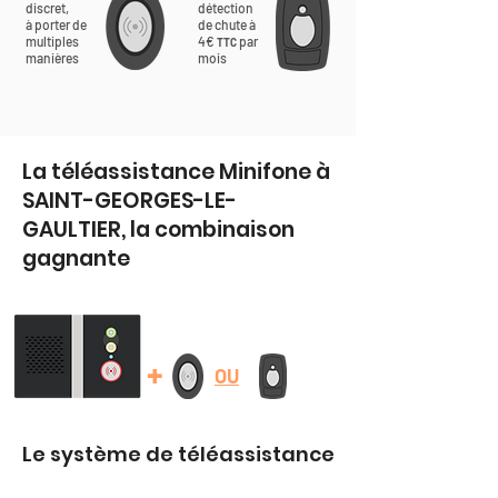
discret,
détection
à porter de
de chute à
multiples
4€
par
TTC
manières
mois
La téléassistance Minifone à
SAINT-GEORGES-LE-
GAULTIER, la combinaison
gagnante
+
OU
Le système de téléassistance