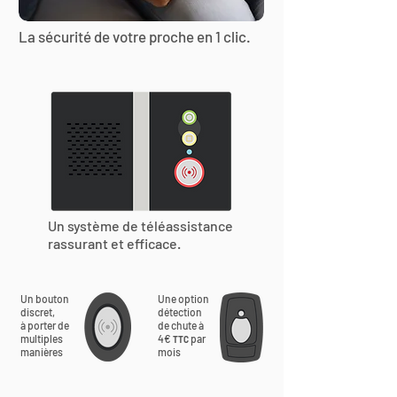
La sécurité de votre proche en 1 clic.
Un système de téléassistance
rassurant et efficace.
Un bouton
Une option
discret,
détection
à porter de
de chute à
multiples
4€
par
TTC
manières
mois