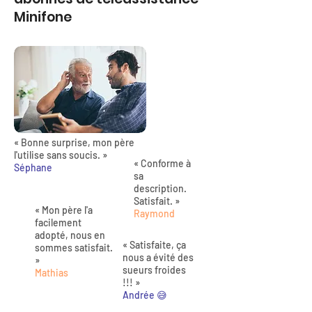
Minifone
« Bonne surprise, mon père
l'utilise sans soucis. »
« Conforme à
Séphane
sa
description.
Satisfait. »
« Mon père l'a
Raymond
facilement
adopté, nous en
« Satisfaite, ça
sommes satisfait.
nous a évité des
»
sueurs froides
Mathias
!!! »
Andrée 😅