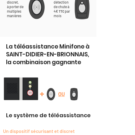
discret,
détection
à porter de
de chute à
multiples
4€
par
TTC
manières
mois
La téléassistance Minifone à
SAINT-DIDIER-EN-BRIONNAIS,
la combinaison gagnante
+
OU
Le système de téléassistance
Un dispositif sécurisant et discret