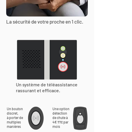
La sécurité de votre proche en 1 clic.
Un système de téléassistance
rassurant et efficace.
Un bouton
Une option
discret,
détection
à porter de
de chute à
multiples
4€
par
TTC
manières
mois