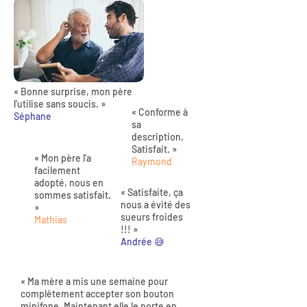
« Bonne surprise, mon père
l'utilise sans soucis. »
« Conforme à
Séphane
sa
description.
Satisfait. »
« Mon père l'a
Raymond
facilement
adopté, nous en
« Satisfaite, ça
sommes satisfait.
nous a évité des
»
sueurs froides
Mathias
!!! »
Andrée 😅
« Ma mère a mis une semaine pour
complètement accepter son bouton
minifone. Maintenant elle le porte en