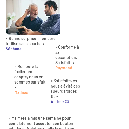
« Bonne surprise, mon père
l'utilise sans soucis. »
« Conforme à
Séphane
sa
description.
Satisfait. »
« Mon père l'a
Raymond
facilement
adopté, nous en
« Satisfaite, ça
sommes satisfait.
nous a évité des
»
sueurs froides
Mathias
!!! »
Andrée 😅
« Ma mère a mis une semaine pour
complètement accepter son bouton
minifone. Maintenant elle le porte en