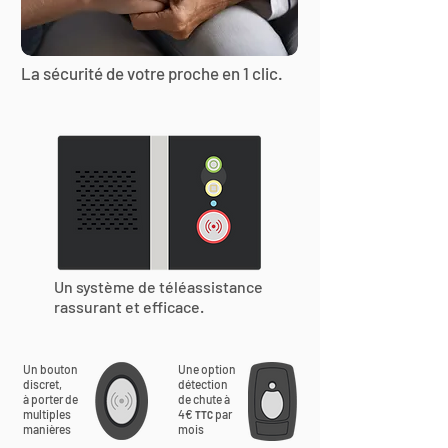
La sécurité de votre proche en 1 clic.
Un système de téléassistance
rassurant et efficace.
Un bouton
Une option
discret,
détection
à porter de
de chute à
multiples
4€
par
TTC
manières
mois