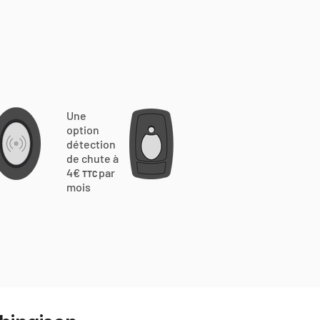
Une
option
détection
de chute à
4€
par
TTC
mois