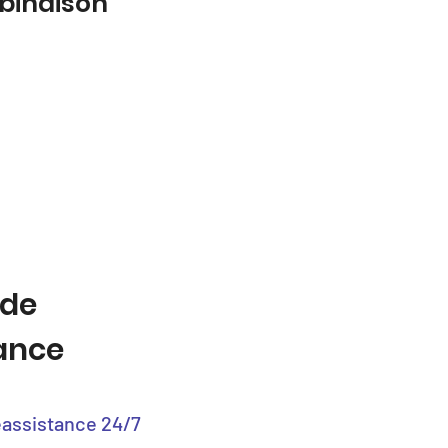
mbinaison
 de
tance
éassistance 24/7