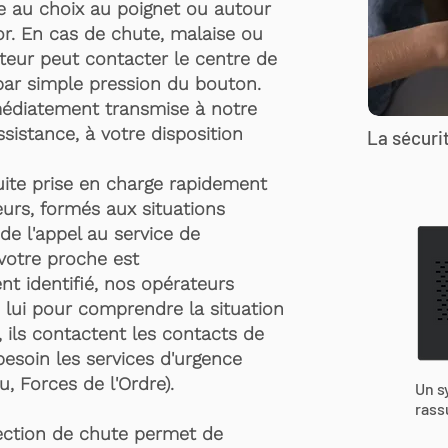
te au choix au poignet ou autour
r. En cas de chute, malaise ou
rteur peut contacter le centre de
par simple pression du bouton.
médiatement transmise à notre
ssistance, à votre disposition
La sécurit
suite prise en charge rapidement
urs, formés aux situations
de l'appel au service de
 votre proche est
t identifié, nos opérateurs
 lui pour comprendre la situation
, ils contactent les contacts de
besoin les services d'urgence
, Forces de l'Ordre).
Un s
rass
ection de chute permet de