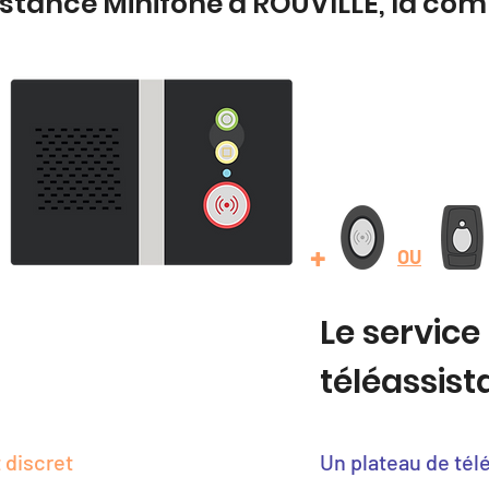
istance Minifone à ROUVILLE, la co
+
OU
Le service
téléassis
 discret
Un plateau de tél