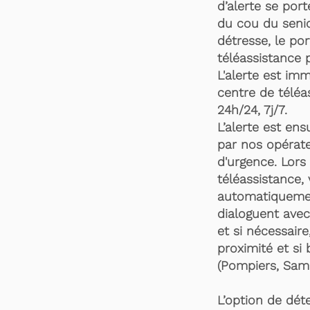
d’alerte se por
du cou du senio
détresse, le po
téléassistance 
L'alerte est im
centre de téléa
24h/24, 7j/7.
L’alerte est en
par nos opérate
d'urgence. Lors 
téléassistance,
automatiquemen
dialoguent avec
et si nécessaire
proximité et si 
(Pompiers, Samu
L’option de dét