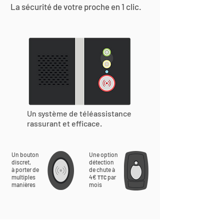
La sécurité de votre proche en 1 clic.
Un système de téléassistance
rassurant et efficace.
Un bouton
Une option
discret,
détection
à porter de
de chute à
multiples
4€
par
TTC
manières
mois