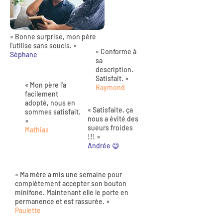
« Bonne surprise, mon père
l'utilise sans soucis. »
« Conforme à
Séphane
sa
description.
Satisfait. »
« Mon père l'a
Raymond
facilement
adopté, nous en
« Satisfaite, ça
sommes satisfait.
nous a évité des
»
sueurs froides
Mathias
!!! »
Andrée 😅
« Ma mère a mis une semaine pour
complètement accepter son bouton
minifone. Maintenant elle le porte en
permanence et est rassurée. »
Paulette