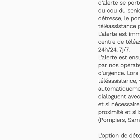
d’alerte se por
du cou du senio
détresse, le po
téléassistance 
L'alerte est im
centre de téléa
24h/24, 7j/7.
L’alerte est en
par nos opérate
d'urgence. Lors 
téléassistance,
automatiquemen
dialoguent avec
et si nécessaire
proximité et si 
(Pompiers, Samu
L’option de dét