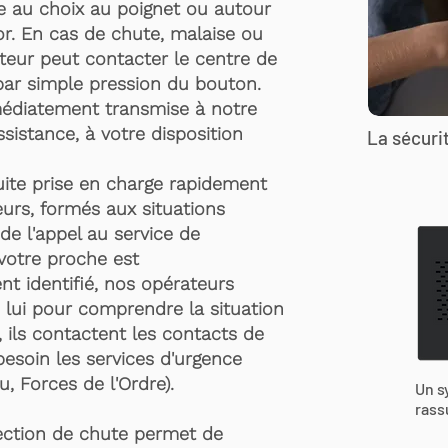
te au choix au poignet ou autour
r. En cas de chute, malaise ou
rteur peut contacter le centre de
par simple pression du bouton.
médiatement transmise à notre
ssistance, à votre disposition
La sécurit
suite prise en charge rapidement
urs, formés aux situations
de l'appel au service de
 votre proche est
t identifié, nos opérateurs
 lui pour comprendre la situation
, ils contactent les contacts de
besoin les services d'urgence
, Forces de l'Ordre).
Un s
rass
ection de chute permet de