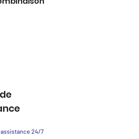
combinaison
 de
tance
éassistance 24/7