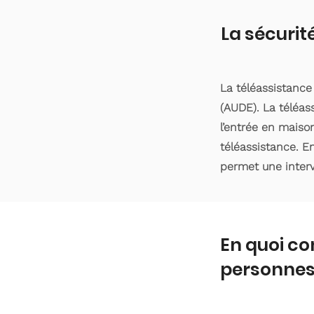
La sécurit
La téléassistanc
(AUDE). La téléas
l’entrée en maiso
téléassistance. En
permet une interv
En quoi co
personnes