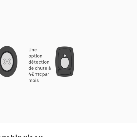
Une
option
détection
de chute à
4€
par
TTC
mois