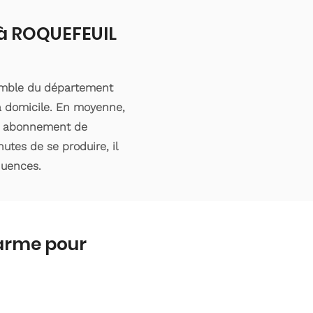
 à ROQUEFEUIL
semble du département
 à domicile. En moyenne,
’un abonnement de
utes de se produire, il
quences.
larme pour