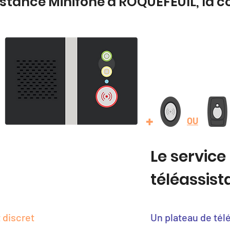
istance Minifone à ROQUEFEUIL, la 
+
OU
Le service
téléassis
 discret
Un plateau de tél