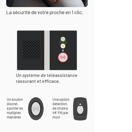
La sécurité de votre proche en 1 clic.
Un système de téléassistance
rassurant et efficace.
Un bouton
Une option
discret,
détection
à porter de
de chute à
multiples
4€
par
TTC
manières
mois