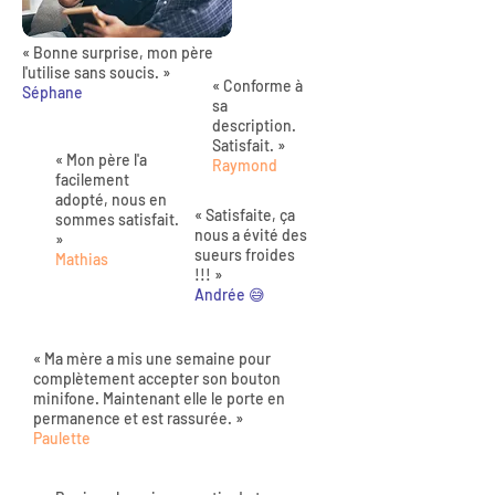
« Bonne surprise, mon père
l'utilise sans soucis. »
« Conforme à
Séphane
sa
description.
Satisfait. »
« Mon père l'a
Raymond
facilement
adopté, nous en
« Satisfaite, ça
sommes satisfait.
nous a évité des
»
sueurs froides
Mathias
!!! »
Andrée 😅
« Ma mère a mis une semaine pour
complètement accepter son bouton
minifone. Maintenant elle le porte en
permanence et est rassurée. »
Paulette