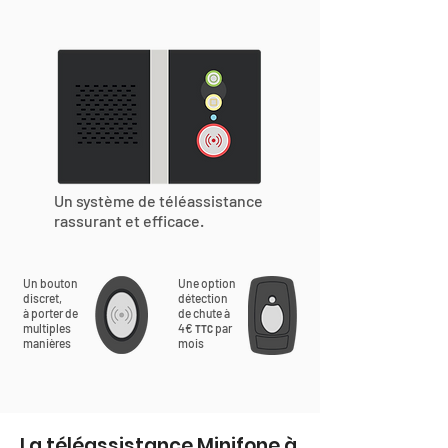
Un système de téléassistance
rassurant et efficace.
Un bouton
Une option
discret,
détection
à porter de
de chute à
multiples
4€
par
TTC
manières
mois
La téléassistance Minifone à