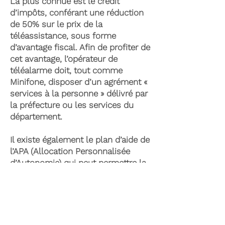
La plus connue est le crédit
d’impôts, conférant une réduction
de 50% sur le prix de la
téléassistance, sous forme
d’avantage fiscal. Afin de profiter de
cet avantage, l’opérateur de
téléalarme doit, tout comme
Minifone, disposer d’un agrément «
services à la personne » délivré par
la préfecture ou les services du
département.
Il existe également le plan d’aide de
l’APA (Allocation Personnalisée
d’Autonomie) qui peut permettre la
prise en charge du coût de la
téléassistance senior. Celle-ci est
attribuée suite à l’évaluation d’une
perte d’autonomie par les services
du département et permet de