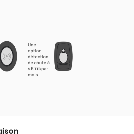
Une
option
détection
de chute à
4€
par
TTC
mois
aison