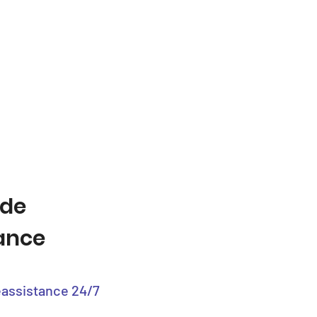
 de
tance
éassistance 24/7