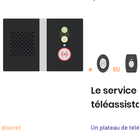
+
OU
Le service
téléassis
 discret
Un plateau de tél