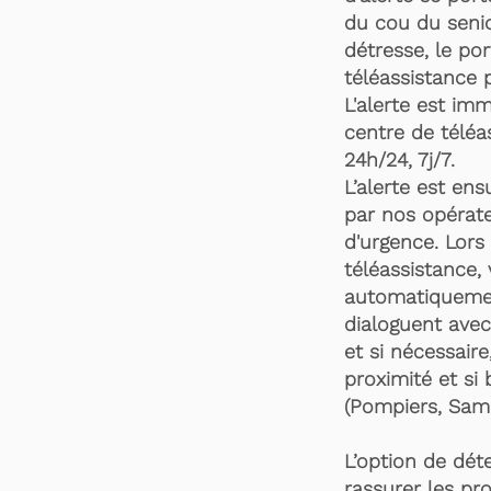
du cou du senio
détresse, le po
téléassistance 
L'alerte est im
centre de téléa
24h/24, 7j/7.
L’alerte est en
par nos opérate
d'urgence. Lors 
téléassistance,
automatiquemen
dialoguent avec
et si nécessaire
proximité et si 
(Pompiers, Samu
L’option de dét
rassurer les pro