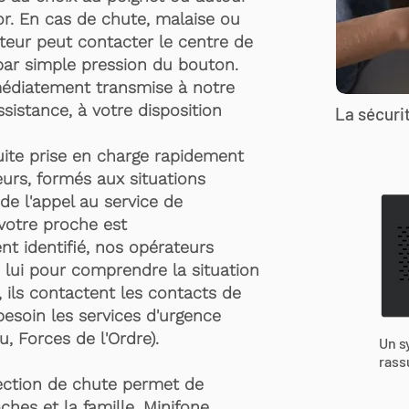
r. En cas de chute, malaise ou
rteur peut contacter le centre de
par simple pression du bouton.
médiatement transmise à notre
ssistance, à votre disposition
La sécurit
suite prise en charge rapidement
urs, formés aux situations
de l'appel au service de
 votre proche est
t identifié, nos opérateurs
 lui pour comprendre la situation
, ils contactent les contacts de
besoin les services d'urgence
, Forces de l'Ordre).
Un s
rass
ection de chute permet de
ches et la famille. Minifone