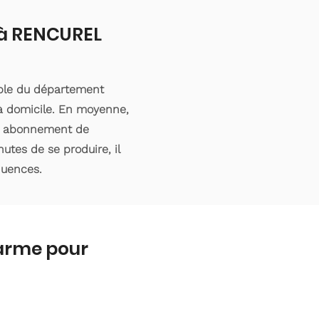
t à RENCUREL
mble du département
 à domicile. En moyenne,
’un abonnement de
utes de se produire, il
quences.
larme pour