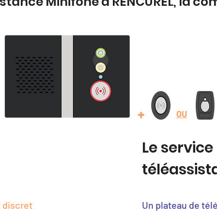
istance Minifone à RENCUREL, la co
+
OU
Le service
téléassis
 discret
Un plateau de tél