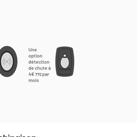
Une
option
détection
de chute à
4€
par
TTC
mois