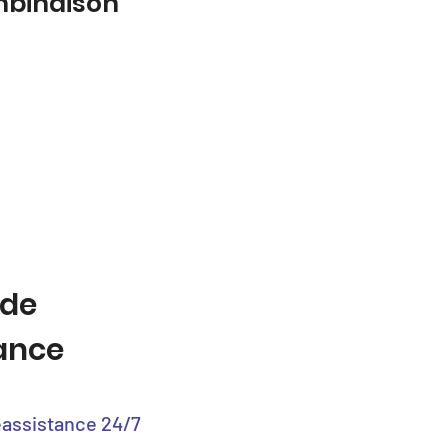
mbinaison
 de
tance
éassistance 24/7