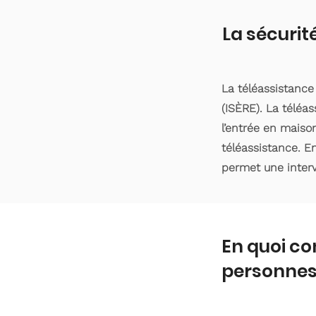
La sécurit
La téléassistanc
(ISÈRE). La téléa
l’entrée en maiso
téléassistance. En
permet une interv
En quoi co
personnes