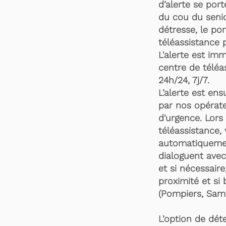
d’alerte se por
du cou du senio
détresse, le po
téléassistance 
L'alerte est im
centre de téléa
24h/24, 7j/7.
L’alerte est en
par nos opérate
d'urgence. Lors 
téléassistance,
automatiquemen
dialoguent avec
et si nécessaire
proximité et si 
(Pompiers, Samu
L’option de dét