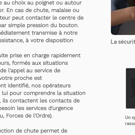
te au choix au poignet ou autour
r. En cas de chute, malaise ou
rteur peut contacter le centre de
par simple pression du bouton.
médiatement transmise à notre
ssistance, à votre disposition
La sécurit
suite prise en charge rapidement
urs, formés aux situations
de l'appel au service de
 votre proche est
t identifié, nos opérateurs
 lui pour comprendre la situation
, ils contactent les contacts de
besoin les services d'urgence
, Forces de l'Ordre).
Un s
rass
ection de chute permet de