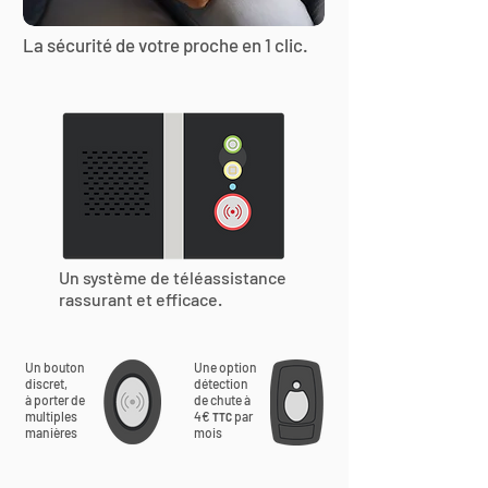
La sécurité de votre proche en 1 clic.
Un système de téléassistance
rassurant et efficace.
Un bouton
Une option
discret,
détection
à porter de
de chute à
multiples
4€
par
TTC
manières
mois