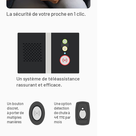
La sécurité de votre proche en 1 clic.
Un système de téléassistance
rassurant et efficace.
Un bouton
Une option
discret,
détection
à porter de
de chute à
multiples
4€
par
TTC
manières
mois