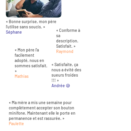
« Bonne surprise, mon père
l'utilise sans soucis. »
« Conforme à
Séphane
sa
description.
Satisfait. »
« Mon père l'a
Raymond
facilement
adopté, nous en
« Satisfaite, ça
sommes satisfait.
nous a évité des
»
sueurs froides
Mathias
!!! »
Andrée 😅
« Ma mère a mis une semaine pour
complètement accepter son bouton
minifone. Maintenant elle le porte en
permanence et est rassurée. »
Paulette