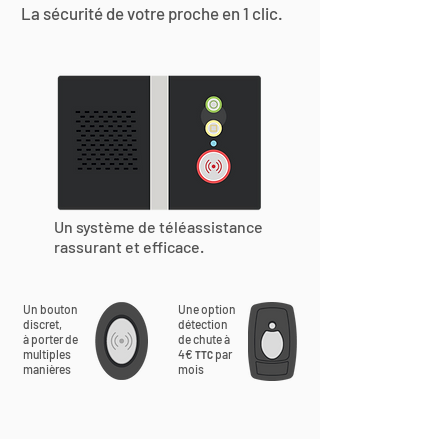
La sécurité de votre proche en 1 clic.
Un système de téléassistance
rassurant et efficace.
Un bouton
Une option
discret,
détection
à porter de
de chute à
multiples
4€
par
TTC
manières
mois